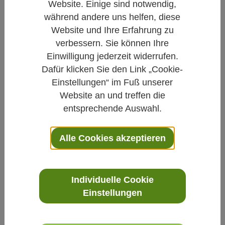
naturheilkundlich behandeln
Website. Einige sind notwendig,
während andere uns helfen, diese
Von
Website und Ihre Erfahrung zu
Redaktion Natur und Medizin e.V.
verbessern. Sie können Ihre
Einwilligung jederzeit widerrufen.
Veröffentlicht am
06.03.2020
Dafür klicken Sie den Link „Cookie-
Einstellungen“ im Fuß unserer
Naturheilkunde
Termine
Website an und treffen die
Gesundheit im Gespräch: Natur und Medizin vor Ort
entsprechende Auswahl.
Vortrag am 11.09.2020 um 17 Uhr in Essen-
Alle Cookies akzeptieren
Kettwig:
Wussten Sie, dass bei einer Vielzahl der
Patienten, die an Tinnitus leiden, die Probleme
Individuelle Cookie
im Bereich der Halswirbelsäule liegen?
Einstellungen
Verspannungen der Muskeln im Nacken- und
Rückenbereich können auf die Nerven drücken