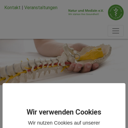
Zum Hauptinhalt springen
Zum Seiten-Footer springen
Kontakt
|
Veranstaltungen
Termine
Halswirbelsäulen-beschwerden,
Wir verwenden Cookies
Tinnitus und Kopfschmerzen –
Wir nutzen Cookies auf unserer