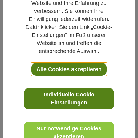
Website und Ihre Erfahrung zu
Redaktion Natur und Medizin e.V.
verbessern. Sie können Ihre
Veröffentlicht am
27.06.2020
Einwilligung jederzeit widerrufen.
Dafür klicken Sie den Link „Cookie-
Naturheilkunde
Gesundheitstipps
Schmerz
Einstellungen“ im Fuß unserer
Website an und treffen die
entsprechende Auswahl.
Dr. Michael Elies ist Facharzt für
Allgemeinmedizin, Naturheilverfahren,
Alle Cookies akzeptieren
Akupunktur und Homöopathie. Sein
Praxisschwerpunkt war die komplementäre
Schmerztherapie. In der Video-Sprechstunde
Individuelle Cookie
geht er auf verschiedene Fragen zu
Einstellungen
Schmerzen ein und erläutert die
Besonderheiten der sogenannten Schüßler-
Salze.
Nur notwendige Cookies
akzeptieren