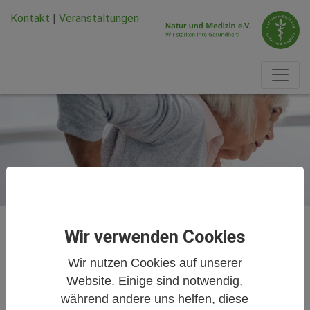
Zum Hauptinhalt springen
Zum Seiten-Footer springen
Kontakt
|
Veranstaltungen
Sprechstunde mit Dr. Michael Elies
Wir verwenden Cookies
Schmerzen & Schüßler-Salze
Wir nutzen Cookies auf unserer
Website. Einige sind notwendig,
während andere uns helfen, diese
Von