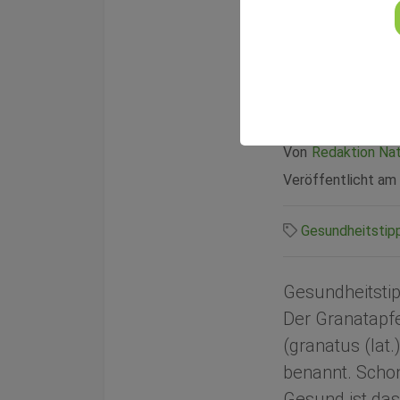
Der G
lecke
Von
Redaktion Nat
Veröffentlicht am
Gesundheitstip
Gesundheitsti
Der Granatapf
(granatus (lat.
benannt. Schon
Gesund ist das