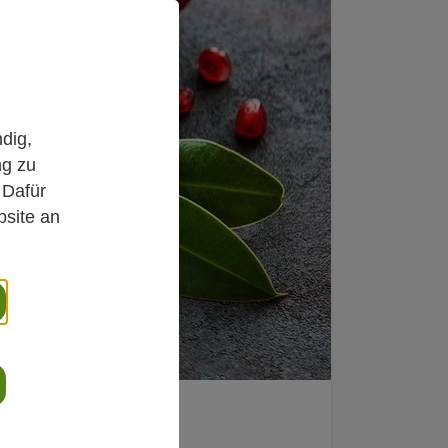
dig,
ng zu
 Dafür
bsite an