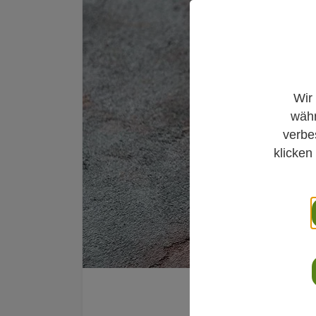
Wir
währ
verbe
klicken
Gesundheitstipp 