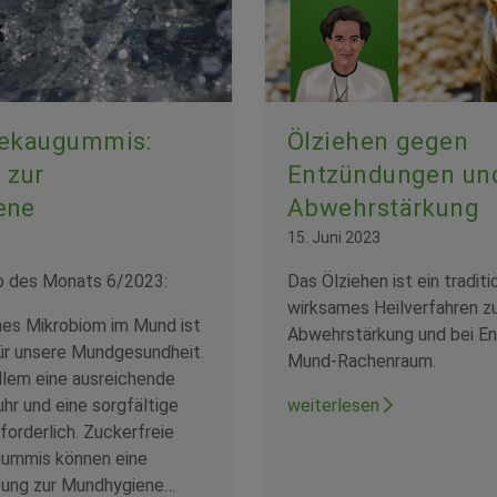
gekaugummis:
Ölziehen gegen
 zur
Entzündungen und
ene
Abwehrstärkung
15. Juni 2023
p des Monats 6/2023:
Das Ölziehen ist ein traditi
wirksames Heilverfahren z
es Mikrobiom im Mund ist
Abwehrstärkung und bei E
ür unsere Mundgesundheit.
Mund-Rachenraum.
allem eine ausreichende
uhr und eine sorgfältige
weiterlesen
orderlich. Zuckerfreie
ummis können eine
nzung zur Mundhygiene…