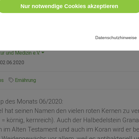
ranatapfel – gesun
Nur notwendige Cookies akzeptieren
r
Datenschutzhinweise
ur und Medizin e.V.
02.06.2020
ps
Ernährung
pp des Monats 06/2020:
el hat seinen Namen den vielen roten Kernen zu v
) = körnig, kernreich). Auch der Halbedelstein Grana
 im Alten Testament und auch im Koran wird er be
 Weidengewächs vor allem, weil es antibakteriell u