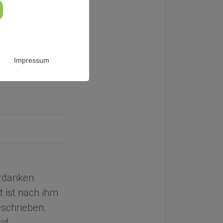
d und
Impressum
erdanken
t ist nach ihm
schrieben.
nd