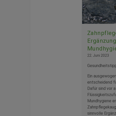
Zahnpfle
Ergänzung
Mundhygi
22. Juni 2023
Gesundheitstip
Ein ausgewogen
entscheidend f
Dafür sind vor 
Flüssigkeitszuf
Mundhygiene erf
Zahnpflegekaug
sinnvolle Ergä