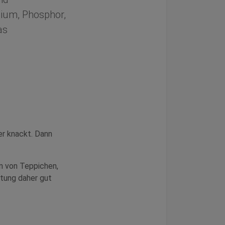
zium, Phosphor,
as
er knackt. Dann
n von Teppichen,
itung daher gut