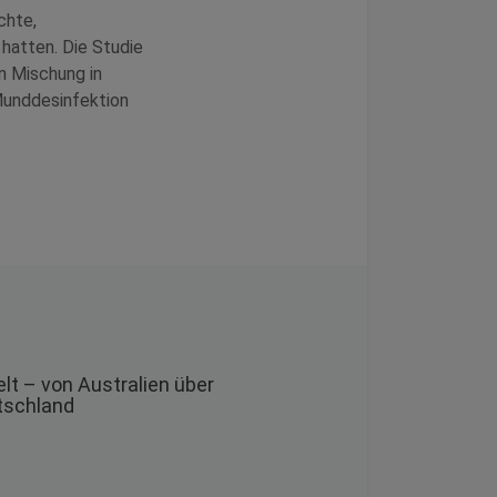
chte,
hatten. Die Studie
n Mischung in
Munddesinfektion
lt – von Australien über
utschland