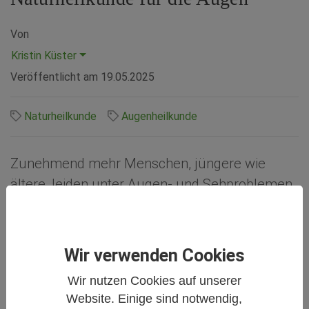
Von
Kristin Küster
Veröffentlicht am
19.05.2025
Naturheilkunde
Augenheilkunde
Zunehmend mehr Menschen, jüngere wie
ältere, leiden unter Augen- und Sehproblemen.
Auch degenerative Augenerkrankungen treten
häufiger und nicht selten schon in jüngeren
Jahren auf. Wie können wir unseren Augen
Wir verwenden Cookies
helfen und welche Behandlungsmöglichkeiten
Wir nutzen Cookies auf unserer
bietet die Naturheilkunde?
Website. Einige sind notwendig,