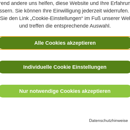
end andere uns helfen, diese Website und Ihre Erfahru
ssern. Sie können Ihre Einwilligung jederzeit widerrufen.
 Sie den Link „Cookie-Einstellungen“ im Fuß unserer We
und treffen die entsprechende Auswahl.
Alle Cookies akzeptieren
 bei
Lange gesund leb
lligkeit
gesund älter wer
Naturheilkunde
Individuelle Cookie Einstellungen
30. März 2023
te, überliefertes
n und alte Hausmittel
Alt werden ohne Pflegebed
Veronica Carstens einen
Gebrechen und geistigen V
Nur notwendige Cookies akzeptieren
ihrer täglichen Arbeit als
Rahmen der Veranstaltung
ige ihrer Tipps und Rezepte
Kettwiger Naturheiltage ste
ser Folge hier vor.
Wendt, Fachärztin für Inne
Verhaltensweisen, Übungen
Datenschutzhinweise
Routinen vor, die uns helfe