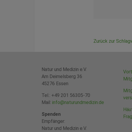
Zurück zur Schlag
Natur und Medizin e.V.
Vort
Am Deimelsberg 36
Mitg
45276 Essen
Mitg
Tel.: +49 201 56305-70
ver
LÖSCHEN.
Mail:
info@naturundmedizin.
de
Häuf
Spenden
Fra
Empfänger:
Natur und Medizin e.V.