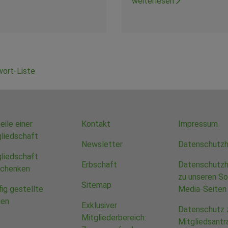
weiterlesen
wort-Liste
eile einer
Kontakt
Impressum
liedschaft
Newsletter
Datenschutzh
liedschaft
Erbschaft
Datenschutzh
schenken
zu unseren So
Sitemap
ig gestellte
Media-Seiten
gen
Exklusiver
Datenschutz
Mitgliederbereich:
Mitgliedsantr