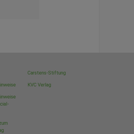
Carstens-Stiftung
inweise
KVC Verlag
inweise
cial-
 zum
ag