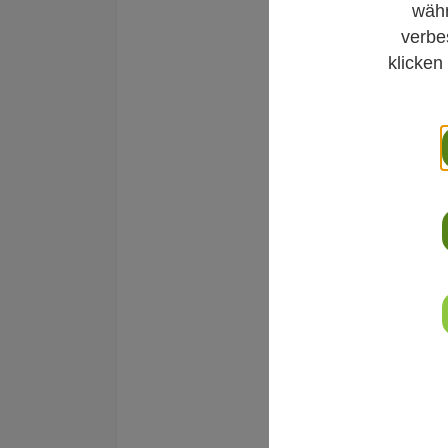
währ
verbe
klicken
Bewegung
Infektanfä
18. Oktober 2023
Bewährte Rezep
Erfahrungswisse
hatten für Dr. 
festen Platz in 
Internistin. Ein
stellen wir in lo
weiterlesen