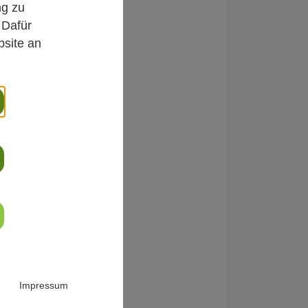
ng zu
 Dafür
bsite an
en und
den mit
ürftigkeit,
erfall? Im
sreihe
llte Dr. Claudia
re Medizin,
 und tägliche
Impressum
n können,