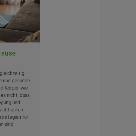
hause
gleichzeitig
he und gesunde
nd Körper, wie
es nicht, dass
egung und
wichtigsten
trategien für
n sind.