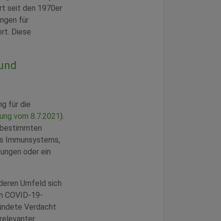
rt seit den 1970er
ngen für
rt. Diese
 und
g für die
sung vom 8.7.2021
).
t bestimmten
des Immunsystems,
kungen oder ein
 deren Umfeld sich
en COVID-19-
ründete Verdacht
relevanter