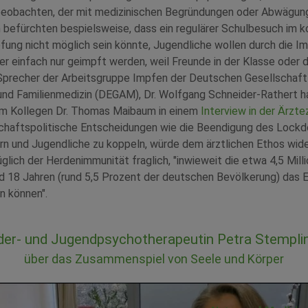
 beobachten, der mit medizinischen Begründungen oder Abwägung
n befürchten bespielsweise, dass ein regulärer Schulbesuch im
fung nicht möglich sein könnte, Jugendliche wollen durch die Im
der einfach nur geimpft werden, weil Freunde in der Klasse oder
 Sprecher der Arbeitsgruppe Impfen der Deutschen Gesellschaft
und Familienmedizin (DEGAM), Dr. Wolfgang Schneider-Rathert h
m Kollegen Dr. Thomas Maibaum in einem
Interview in der Ärzte
schaftspolitische Entscheidungen wie die Beendigung des Lockd
rn und Jugendliche zu koppeln, würde dem ärztlichen Ethos wide
lich der Herdenimmunität fraglich, "inwieweit die etwa 4,5 Mill
d 18 Jahren (rund 5,5 Prozent der deutschen Bevölkerung) das E
n können".
der- und Jugendpsychotherapeutin Petra Stempli
über das Zusammenspiel von Seele und Körper