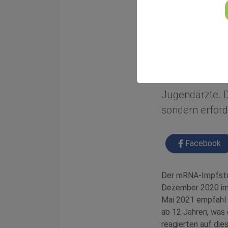
Update vom 23.08
Gesundheitstip
"Soll ich mein
derzeit eine d
Jugendärzte. Di
sondern erford
Facebook
Der mRNA-Impfsto
Dezember 2020 im 
Mai 2021 empfahl 
ab 12 Jahren, was 
reagierten auf die