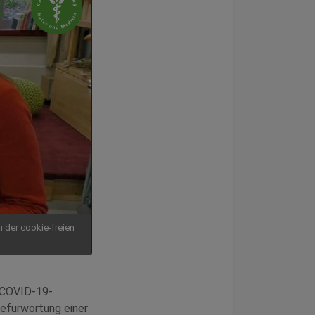
n der cookie-freien
r COVID-19-
Befürwortung einer