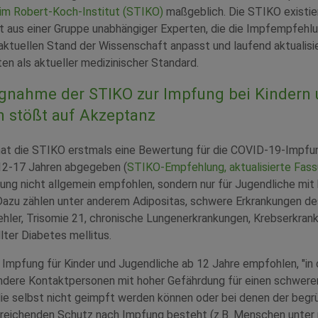
m Robert-Koch-Institut (STIKO)
maßgeblich. Die STIKO existie
t aus einer Gruppe unabhängiger Experten, die die Impfempfehlu
ktuellen Stand der Wissenschaft anpasst und laufend aktualisie
n als aktueller medizinischer Standard.
ngnahme der STIKO zur Impfung bei Kindern
n stößt auf Akzeptanz
hat die STIKO erstmals eine Bewertung für die COVID-19-Impfun
12-17 Jahren abgegeben (
STIKO-Empfehlung, aktualisierte Fas
fung nicht allgemein empfohlen, sondern nur für Jugendliche mi
Dazu zählen unter anderem Adipositas, schwere Erkrankungen 
hler, Trisomie 21, chronische Lungenerkrankungen, Krebserkran
lter Diabetes mellitus.
Impfung für Kinder und Jugendliche ab 12 Jahre empfohlen, "in
ndere Kontaktpersonen mit hoher Gefährdung für einen schwer
 die selbst nicht geimpft werden können oder bei denen der beg
usreichenden Schutz nach Impfung besteht (z.B. Menschen unter 