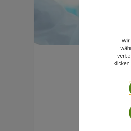
Wir
währ
verbe
Eine Stellungnahm
klicken
COVI
Kinde
Von
Dr. med. Chris
Veröffentlicht am