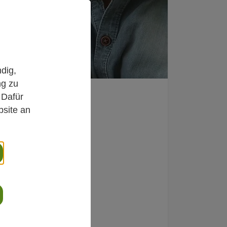
dig,
ng zu
 Dafür
bsite an
en