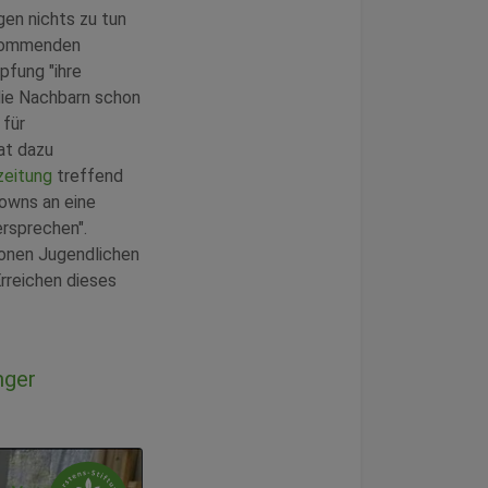
en nichts zu tun
 kommenden
pfung "ihre
 die Nachbarn schon
 für
at dazu
zeitung
treffend
owns an eine
rsprechen".
ionen Jugendlichen
rreichen dieses
nger