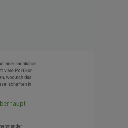
n einer sachlichen
 viele Politiker
ben, wodurch das
esellschaften in
überhaupt
zunehmender