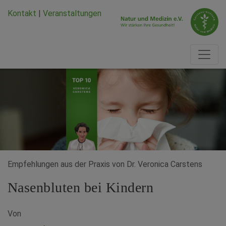
Zum Hauptinhalt springen
Zum Seiten-Footer springen
Kontakt
|
Veranstaltungen
Empfehlungen aus der Praxis von Dr. Veronica Carstens
Nasenbluten bei Kindern
Von