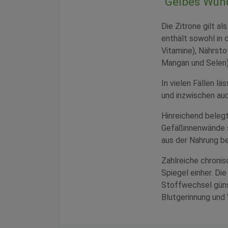
"Gelbes Wund
Die Zitrone gilt al
enthält sowohl in 
Vitamine), Nährsto
Mangan und Selen),
In vielen Fällen lä
und inzwischen au
Hinreichend belegt
Gefäßinnenwände s
aus der Nahrung be
Zahlreiche chroni
Spiegel einher. Di
Stoffwechsel günst
Blutgerinnung und