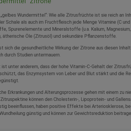
ermittel" Zitrone
s „gelbes Wundermittel“: Wie alle Zitrusfrüchte ist sie reich an I
der Schale als auch im Fruchtfleisch jede Menge Vitamine (C und
ffe, Spurenelemente und Mineralstoffe (u.a. Kalium, Magnesium,
 ätherische Öle (Zitrusöl) und sekundäre Pflanzenstoffe.
sst sich die gesundheitliche Wirkung der Zitrone aus diesen Inhal
ch durch Studien untermauern.
 ist unter anderem, dass der hohe Vitamin-C-Gehalt der Zitrusfr
chützt, das Enzymsystem von Leber und Blut stärkt und die Re
günstigt.
sche Erkrankungen und Alterungsprozesse gehen mit einem zu nie
e Zitruspektine können den Cholesterin-, Lipoprotein- und Gallens
ig beeinflussen, haben positive Effekte bei Arteriosklerose, be
 Wundheilung günstig und können zur Gewichtsreduktion beitrage