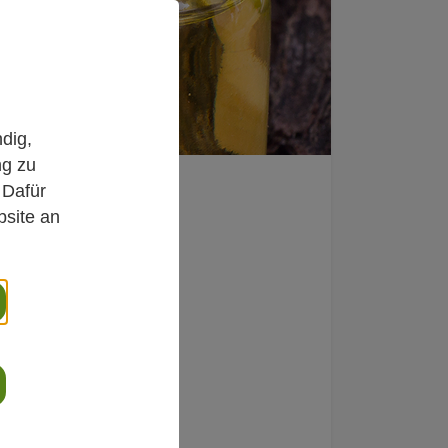
dig,
ng zu
 Dafür
bsite an
 bei
n