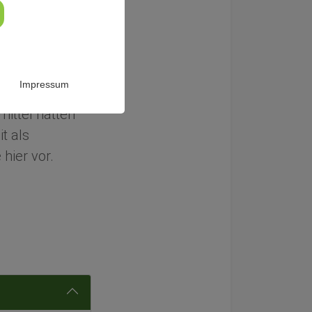
Impressum
ittel hatten
it als
 hier vor.