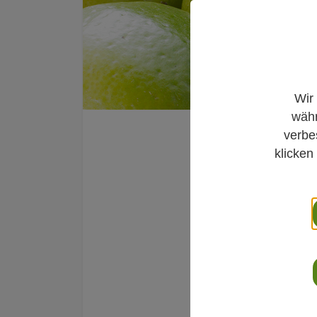
Wir
währ
Empfehlungen aus 
verbe
klicken
Knobl
veren
Gefä