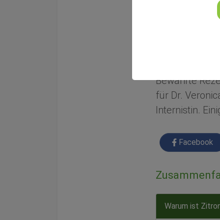
Von
Ines Bergfort
Veröffentlicht am
Gesundheitstip
Bewährte Rezep
für Dr. Veronic
Internistin. Ei
Facebook
Zusammenfa
Warum ist Zitro