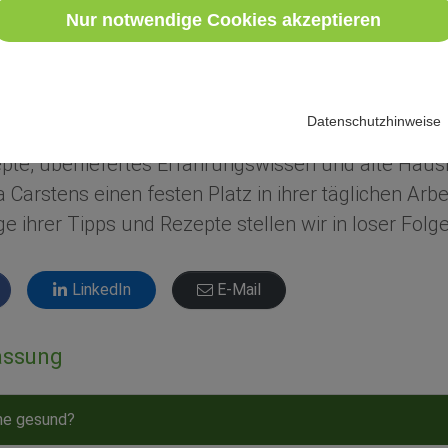
Nur notwendige Cookies akzeptieren
11.09.2023
ps
Naturheilkunde
Bluthochdruck
Rezepte
Datenschutzhinweise
te, überliefertes Erfahrungswissen und alte Hausm
a Carstens einen festen Platz in ihrer täglichen Arbe
nige ihrer Tipps und Rezepte stellen wir in loser Folge
LinkedIn
E-Mail
ssung
ne gesund?