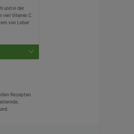
h und in der
viel Vitamin C.
tem von Leber
nellen Rezepten
eiternde,
und.