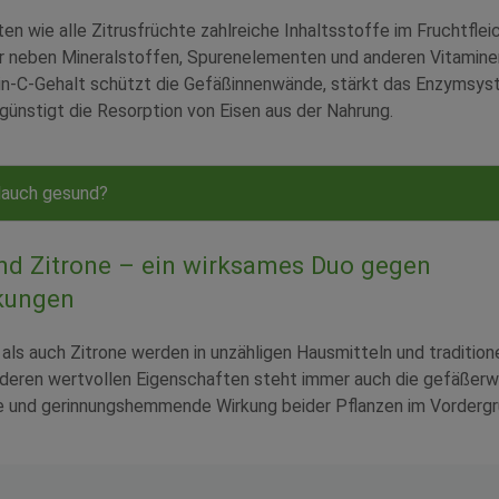
en wie alle Zitrusfrüchte zahlreiche Inhaltsstoffe im Fruchtfleic
r neben Mineralstoffen, Spurenelementen und anderen Vitaminen 
in-C-Gehalt schützt die Gefäßinnenwände, stärkt das Enzymsys
günstigt die Resorption von Eisen aus der Nahrung.
lauch gesund?
nd Zitrone – ein wirksames Duo gegen
kungen
ls auch Zitrone werden in unzähligen Hausmitteln und traditio
deren wertvollen Eigenschaften steht immer auch die gefäßerw
 und gerinnungshemmende Wirkung beider Pflanzen im Vordergr