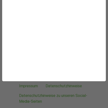
Unsere Bürozeiten:
Mo, Mi und Do von 9 bis 12 Uhr
Vorteile einer Mitgliedschaft
Mitgliedschaft verschenken
Häufig gestellte Fragen
Kontakt
Newsletter
Erbschaft
Sitemap
Exklusiver Mitgliederbereich: Zugang
anfordern
Impressum
Datenschutzhinweise
Datenschutzhinweise zu unseren Social-
Media-Seiten