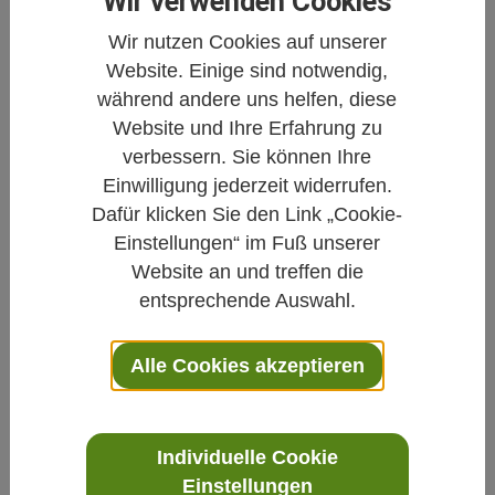
Wir verwenden Cookies
Gesundheit im Gespräch: Natur und Medizin vor Ort
Wir nutzen Cookies auf unserer
Website. Einige sind notwendig,
Homöopathie
Immunsystem
Achtsamkeit
während andere uns helfen, diese
Stress
Depression
Fasten
Website und Ihre Erfahrung zu
verbessern. Sie können Ihre
Einwilligung jederzeit widerrufen.
Dafür klicken Sie den Link „Cookie-
Einstellungen“ im Fuß unserer
Website an und treffen die
entsprechende Auswahl.
Alle Cookies akzeptieren
Individuelle Cookie
Naturheilkunde bei Demenz
Einstellungen