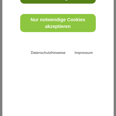
31. Januar 2023
Was kann man selber tun, um einer Demenz
vorzubeugen? Gibt es Maßnahmen aus der
Nur notwendige Cookies
Komplementärmedizin zur Linderung von
akzeptieren
Begleitsymptomen einer bereits bestehenden
Demenz?
weiterlesen
Datenschutzhinweise
Impressum