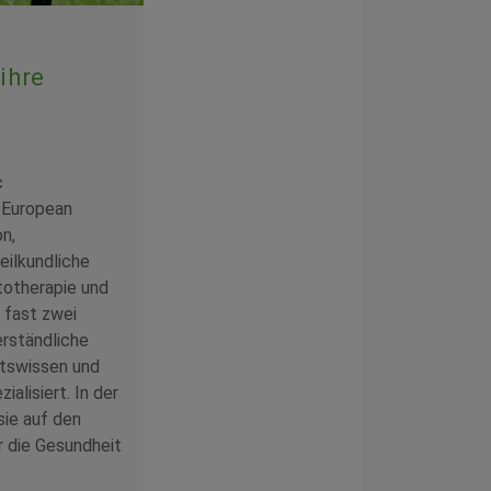
ihre
c
 European
n,
eilkundliche
totherapie und
 fast zwei
erständliche
itswissen und
alisiert. In der
ie auf den
r die Gesundheit