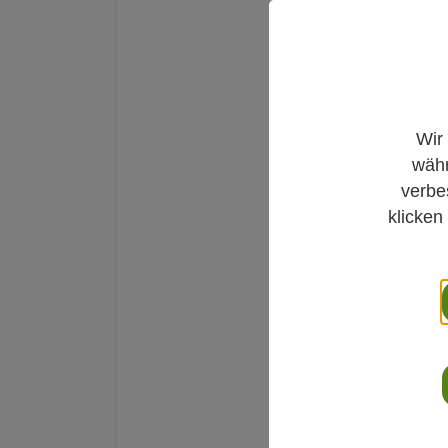
Wir
Schmerzen
währ
Salze
verbe
klicken
27. Juni 2020
Dr. Michael Elie
Allgemeinmedizi
Akupunktur und
Praxisschwerpu
komplementäre 
Video-Sprechst
verschiedene F
und erläutert d
sogenannten Sc