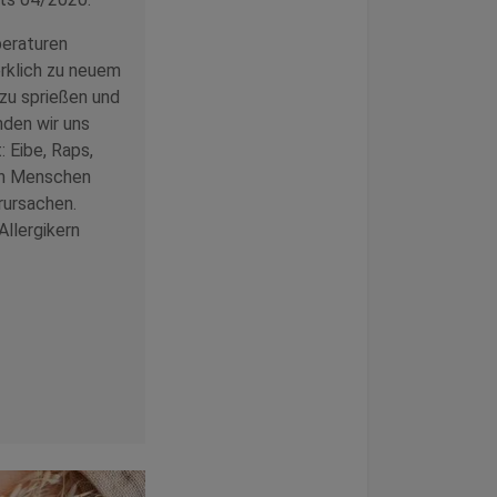
eraturen
rklich zu neuem
 zu sprießen und
nden wir uns
: Eibe, Raps,
en Menschen
rursachen.
llergikern