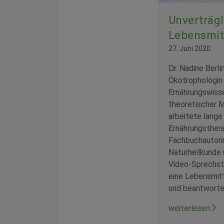
Unverträgl
Lebensmit
27. Juni 2020
Dr. Nadine Berl
Ökotrophologin 
Ernährungswisse
theoretischer M
arbeitete lange
Ernährungsthera
Fachbuchautori
Naturheilkunde u
Video-Sprechstu
eine Lebensmitt
und beantworte
weiterlesen