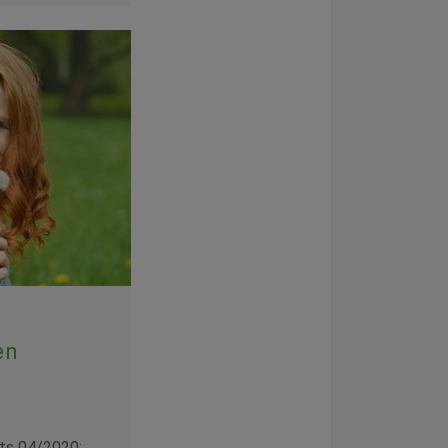
en
ts 04/2020: