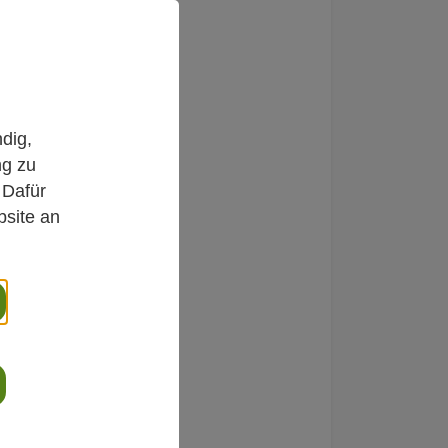
dig,
gesunde
ng zu
 Dafür
bsite an
ist
- und
n) und hat in
oviert. Sie
gelassene
ist als
Schwerpunkten
g tätig. In der
ie auf den