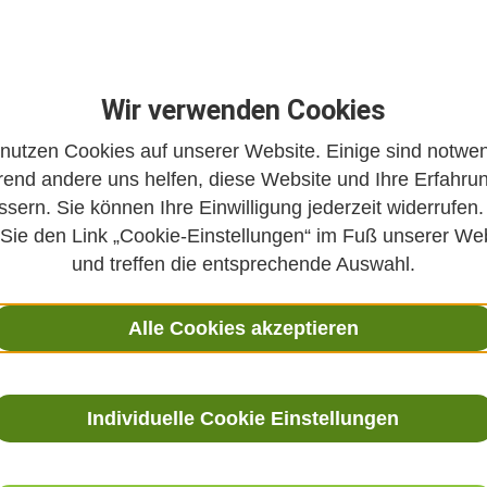
Wir verwenden Cookies
 nutzen Cookies auf unserer Website. Einige sind notwen
 & Schüßler-
Reizdarm versus 
end andere uns helfen, diese Website und Ihre Erfahru
Verdauung
ssern. Sie können Ihre Einwilligung jederzeit widerrufen.
 Sie den Link „Cookie-Einstellungen“ im Fuß unserer We
27. Juni 2020
und treffen die entsprechende Auswahl.
s ist Facharzt für
Dr. Nadine Berling-Aumann 
n, Naturheilverfahren,
Ökotrophologin (Haushalts
Alle Cookies akzeptieren
 Homöopathie. Sein
Ernährungswissenschaftleri
nkt war die
theoretischer Medizin prom
Schmerztherapie. In der
arbeitete lange als nieder
unde geht er auf
Ernährungstherapeutin und 
Individuelle Cookie Einstellungen
ragen zu Schmerzen ein
Fachbuchautorin mit den 
ie Besonderheiten der
Naturheilkunde und Ernährun
hüßler-Salze.
Video-Sprechstunde geht s