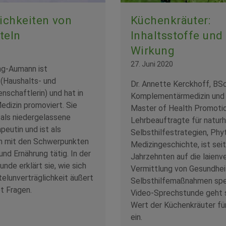
ichkeiten von
Küchenkräuter:
teln
Inhaltsstoffe und 
Wirkung
27. Juni 2020
ing-Aumann ist
(Haushalts- und
Dr. Annette Kerckhoff, BS
nschaftlerin) und hat in
Komplementärmedizin und
edizin promoviert. Sie
Master of Health Promotio
 als niedergelassene
Lehrbeauftragte für naturh
peutin und ist als
Selbsthilfestrategien, Phy
n mit den Schwerpunkten
Medizingeschichte, ist seit
nd Ernährung tätig. In der
Jahrzehnten auf die laienv
nde erklärt sie, wie sich
Vermittlung von Gesundhe
elunverträglichkeit äußert
Selbsthilfemaßnahmen spezi
t Fragen.
Video-Sprechstunde geht s
Wert der Küchenkräuter fü
ein.