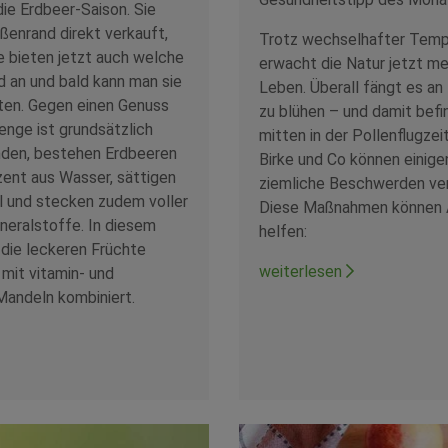
die Erdbeer-Saison. Sie
enrand direkt verkauft,
Trotz wechselhafter Temp
 bieten jetzt auch welche
erwacht die Natur jetzt me
 an und bald kann man sie
Leben. Überall fängt es an
ten. Gegen einen Genuss
zu blühen – und damit befi
enge ist grundsätzlich
mitten in der Pollenflugzeit
nden, bestehen Erdbeeren
Birke und Co können einig
ent aus Wasser, sättigen
ziemliche Beschwerden ve
l und stecken zudem voller
Diese Maßnahmen können A
neralstoffe. In diesem
helfen:
die leckeren Früchte
weiterlesen
 mit vitamin- und
Mandeln kombiniert.