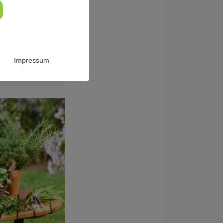
r gesunden
arm ein und
Impressum