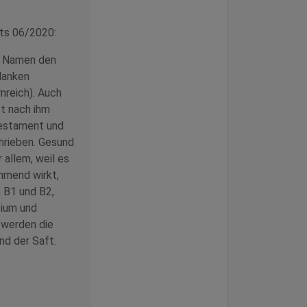
ts 06/2020:
n Namen den
danken
rnreich). Auch
st nach ihm
Testament und
hrieben. Gesund
allem, weil es
mmend wirkt,
n B1 und B2,
sium und
 werden die
nd der Saft.