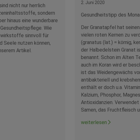
2. Juni 2020
ind nicht nur herrlich
eninhaltsstoffe, sondern
Gesundheitstipp des Mona
ber hinaus eine wunderbare
Der Granatapfel hat seine
 Gesundheitspflege. Wie
vielen roten Kernen zu ver
wirkstoffe sinnvoll für
(granatus (lat.) = körnig, ke
nd Seele nutzen können,
der Halbedelstein Granat i
unserem Artikel.
benannt. Schon im Alten 
auch im Koran wird er besc
ist das Weidengewächs vor 
antibakteriell und krebshe
enthält er doch u.a. Vitami
Kalzium, Phosphor, Magne
Antioxidanzien. Verwendet
Samen, das Fruchtfleisch u
weiterlesen