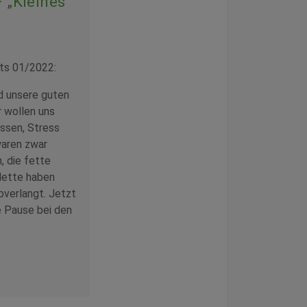
 „Kleines“
ts 01/2022:
nd unsere guten
r wollen uns
ssen, Stress
waren zwar
, die fette
lette haben
bverlangt. Jetzt
ne Pause bei den