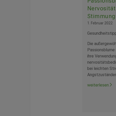
Passionsb
Nervosität
Stimmung
1. Februar 2022
Gesundheitstip
Die außergewöh
Passionsblume i
ihre Verwendung
nervositätsbedi
bei leichten S
Angstzuständen
weiterlesen