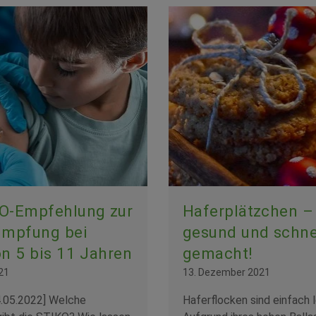
O-Empfehlung zur
Haferplätzchen – 
Impfung bei
gesund und schne
n 5 bis 11 Jahren
gemacht!
21
13. Dezember 2021
.05.2022] Welche
Haferflocken sind einfach 