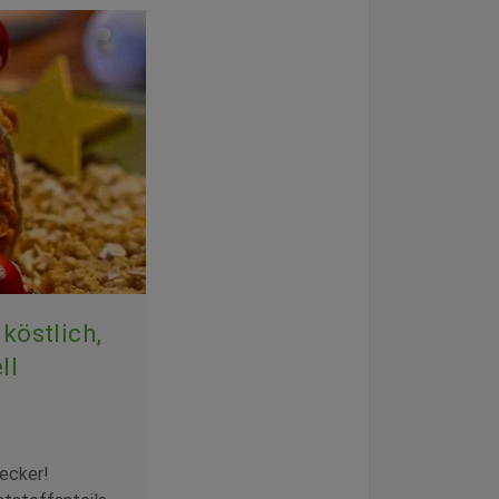
köstlich,
ll
lecker!