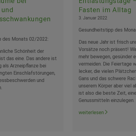
lume bei
Entlastungstage –
 und
Fasten im Alltag
sschwankungen
3. Januar 2022
Gesundheitstipp des Mona
p des Monats 02/2022:
Das neue Jahr ist frisch u
Vorsätze noch präsent! Wi
nliche Schönheit der
mehr bewegen, gesünder e
st das eine. Das andere ist
vermeiden. Die Feiertage 
 als Arzneipflanze bei
lecker, die vielen Plätzchen
ngten Einschlafstörungen,
Gans und das schwere Rac
tressbeschwerden und
unserem Körper aber viel a
.
ist also die beste Zeit, ei
Genussmitteln einzulegen.
weiterlesen