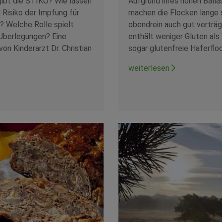
ibt die STIKO? Wie lassen
Aufgrund ihres hohen Balla
 Risiko der Impfung für
machen die Flocken lange 
? Welche Rolle spielt
obendrein auch gut verträg
 Überlegungen? Eine
enthält weniger Gluten als
on Kinderarzt Dr. Christian
sogar glutenfreie Haferflo
weiterlesen