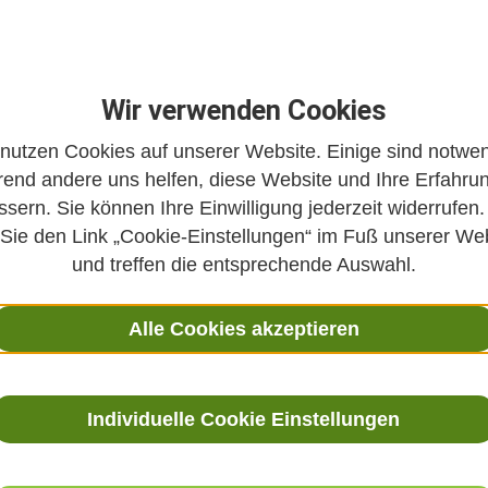
Wir verwenden Cookies
 nutzen Cookies auf unserer Website. Einige sind notwen
ken mit Kräutern
Die Haut in der F
end andere uns helfen, diese Website und Ihre Erfahru
unterstützen
ssern. Sie können Ihre Einwilligung jederzeit widerrufen.
 Sie den Link „Cookie-Einstellungen“ im Fuß unserer We
1. März 2022
p des Monats 04/2022:
und treffen die entsprechende Auswahl.
Gesundheitstipp des Mona
rühling etwas ins Stocken
ahr wird die Natur wieder
Traditionell läutet der As
Alle Cookies akzeptieren
odieren! Jeden Tag
Fastenzeit ein. Viele Men
eue Blüten, bei vielen
in dieser Zeit, auf schlec
ich das erste zarte Grün.
wie Rauchen, Alkohol trink
Individuelle Cookie Einstellungen
mit, den Schwung des
essen oder die ständige B
ür einen körperlichen
mit dem Handy zu verzicht
tzen? Mit Kräutern können