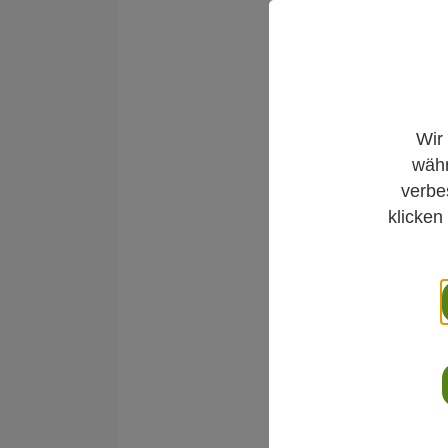
Wir
Entschlac
währ
6. April 2022
verbe
klicken
Gesundheitstip
Auch wenn der F
geriet: Im Frühj
regelrecht expl
entdecken wir n
Bäumen bildet s
Wie wäre es da
Frühlings auch f
Neustart zu nu