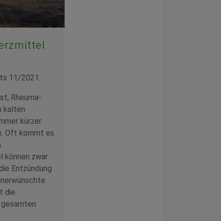
erzmittel
ts 11/2021:
ist, Rheuma-
 kalten
immer kürzer
n. Oft kommt es
.
el können zwar
 die Entzündung
 unerwünschte
t die
en gesamten