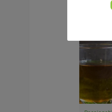
wir wunderbar 
Energie tanken:
weiterlesen