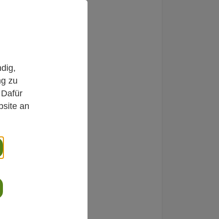
dig,
astenzeit
ng zu
 Dafür
bsite an
ts 03/2022:
chermittwoch die
schen versuchen
hte Gewohnheiten
en, Süßigkeiten
eschäftigung
en.