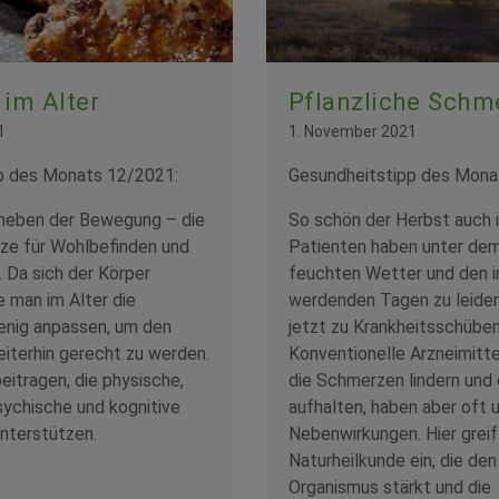
 im Alter
Pflanzliche Schm
1
1. November 2021
p des Monats 12/2021:
Gesundheitstipp des Mona
 neben der Bewegung – die
So schön der Herbst auch 
ze für Wohlbefinden und
Patienten haben unter dem
. Da sich der Körper
feuchten Wetter und den 
e man im Alter die
werdenden Tagen zu leide
enig anpassen, um den
jetzt zu Krankheitsschüben
iterhin gerecht zu werden.
Konventionelle Arzneimitt
eitragen, die physische,
die Schmerzen lindern und
sychische und kognitive
aufhalten, haben aber oft
nterstützen.
Nebenwirkungen. Hier greif
Naturheilkunde ein, die d
Organismus stärkt und die