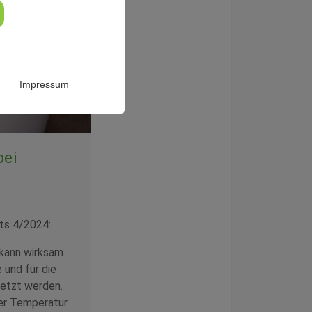
Impressum
bei
ts 4/2024:
 kann wirksam
 und für die
setzt werden.
er Temperatur