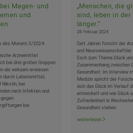
bei Magen- und
„Menschen, die gl
lemen und
sind, leben in der
gen
länger.“
28. Februar 2024
p des Monats 3/2024:
Seit Jahren forscht der Ar
und Neurowissenschaftler 
sche Arzneimittel
Esch zum Thema Glück un
ch bei drei großen Gruppen
Zusammenhang zwischen G
n als wirksam erwiesen:
Gesundheit. Im Interview m
n durch Lebensmittel,
Medizin spricht der Forsche
 Nikotin, bei
sich das Glück im Verlauf 
den nach Infekten und
entwickelt und wie Glück 
 gegen
Zufriedenheit in Wechselwi
rgiftungen bei
Gesundheit stehen.
weiterlesen