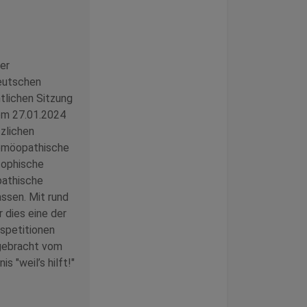
er
eutschen
tlichen Sitzung
om 27.01.2024
zlichen
homöopathische
sophische
pathische
ssen. Mit rund
 dies eine der
spetitionen
gebracht vom
s "weil’s hilft!"