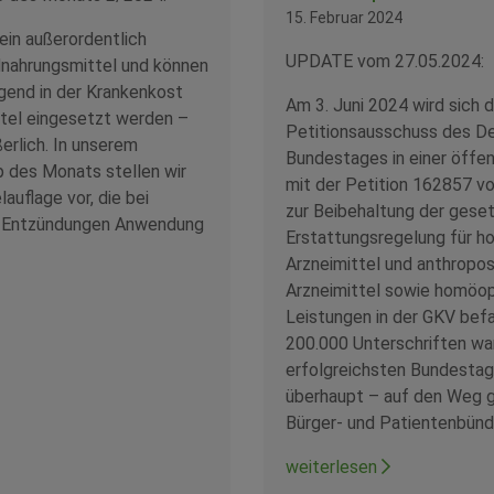
15. Februar 2024
 ein außerordentlich
UPDATE vom 27.05.2024:
nahrungsmittel und können
gend in der Krankenkost
Am 3. Juni 2024 wird sich d
ttel eingesetzt werden –
Petitionsausschuss des D
ßerlich. In unserem
Bundestages in einer öffen
 des Monats stellen wir
mit der Petition 162857 v
lauflage vor, die bei
zur Beibehaltung der geset
 Entzündungen Anwendung
Erstattungsregelung für 
Arzneimittel und anthropo
Arzneimittel sowie homöo
Leistungen in der GKV befa
200.000 Unterschriften war
erfolgreichsten Bundestag
überhaupt – auf den Weg 
Bürger- und Patientenbündni
weiterlesen