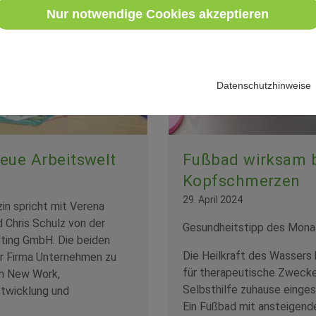
Nur notwendige Cookies akzeptieren
Datenschutzhinweise
eue Arbeitswelt
Fußbad wirksam 
Kopfschmerzen
29. April 2024
in spricht mit Verena
 Chris Schulz von der
Gesundheitstipp des Mona
ing GmbH. Die beiden
Die Heilkraft des Wassers
er Firma Unternehmen zu
für therapeutische Zwecke
m New Work,
Selbsthilfe zuhause einge
ntwicklung und
Ein Fußbad mit ansteigend