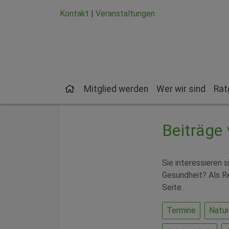
Zum Hauptinhalt springen
Zum Seiten-Footer springen
Kontakt
|
Veranstaltungen
Mitglied werden
Wer wir sind
Rat
Beiträge
Sie interessieren 
Gesundheit? Als Re
Seite.
Termine
Natur