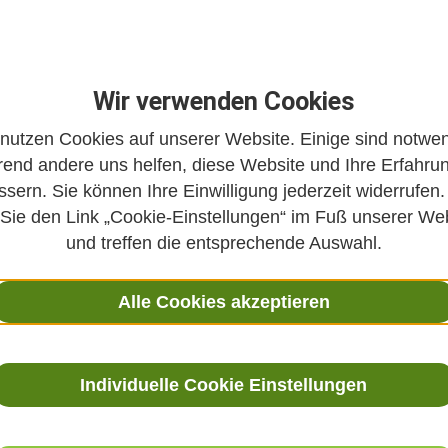
Schlaf
Post-COVID
Mentale Gesundheit
Erbschaft
Gesundheitspolitik
Integrative Medizin
spräch: Natur und Medizin vor Ort
Infekt
Verdauung
Fo
Wir verwenden Cookies
Zahn- (Mund-) gesundheit
Bewegung
Aromaöle
Phyto
 nutzen Cookies auf unserer Website. Einige sind notwen
end andere uns helfen, diese Website und Ihre Erfahru
g
Fasten
Ayurveda
Traditionelle Chinesische Medizin 
ssern. Sie können Ihre Einwilligung jederzeit widerrufen.
schöpfung
Neurodermitis
Wechseljahre
Frauenheilkund
 Sie den Link „Cookie-Einstellungen“ im Fuß unserer We
und treffen die entsprechende Auswahl.
uthochdruck
Top 10
Krankenversicherung
Weil's hilft!
Demenz
Kräftigung
Gymnastik
Faktencheck
Stell
Alle Cookies akzeptieren
Individuelle Cookie Einstellungen