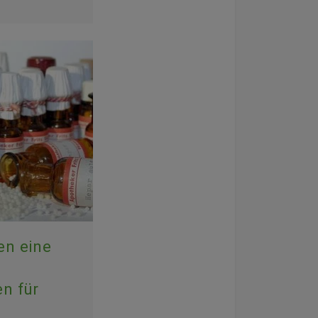
en eine
n für