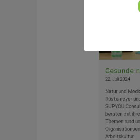
Gesunde n
22. Juli 2024
Natur und Mediz
Rustemeyer und
SUPYOU Consult
beraten mit ihr
Themen rund u
Organisationse
Arbeitskultur.