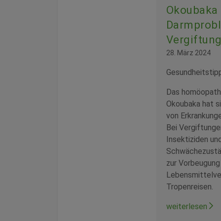
Okoubaka 
Darmprob
Vergiftun
28. März 2024
Gesundheitstip
Das homöopathi
Okoubaka hat si
von Erkrankunge
Bei Vergiftunge
Insektiziden und
Schwächezustän
zur Vorbeugung
Lebensmittelve
Tropenreisen.
weiterlesen