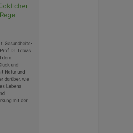
ücklicher
 Regel
zt, Gesundheits-
Prof Dr. Tobias
d dem
lück und
it Natur und
r darüber, wie
des Lebens
und
rkung mit der